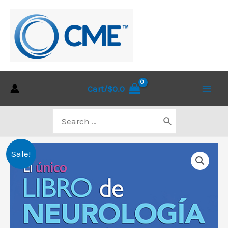
Skip
to
content
Cart/
$
0.0
Main
Search
Men
for:
Sale!