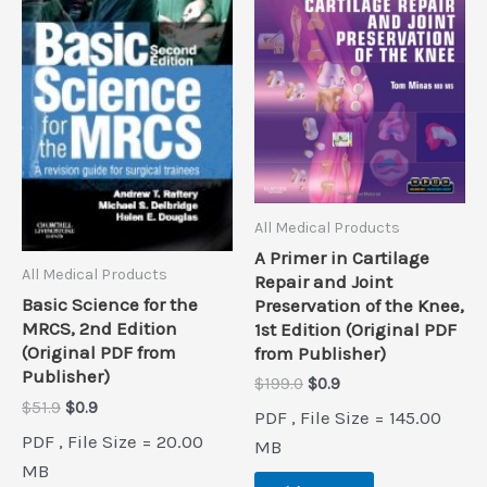
All Medical Products
A Primer in Cartilage
All Medical Products
Repair and Joint
Basic Science for the
Preservation of the Knee,
MRCS, 2nd Edition
1st Edition (Original PDF
(Original PDF from
from Publisher)
Publisher)
Original
Current
$
199.0
$
0.9
price
price
Original
Current
$
51.9
$
0.9
PDF , File Size = 145.00
was:
is:
price
price
PDF , File Size = 20.00
$199.0.
$0.9.
MB
was:
is:
$51.9.
$0.9.
MB