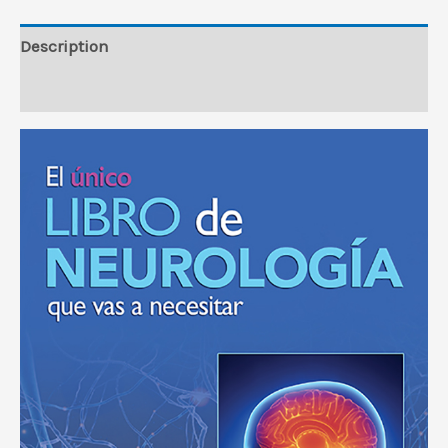
necesitar
(EPUB)
Description
quantity
Reviews (0)