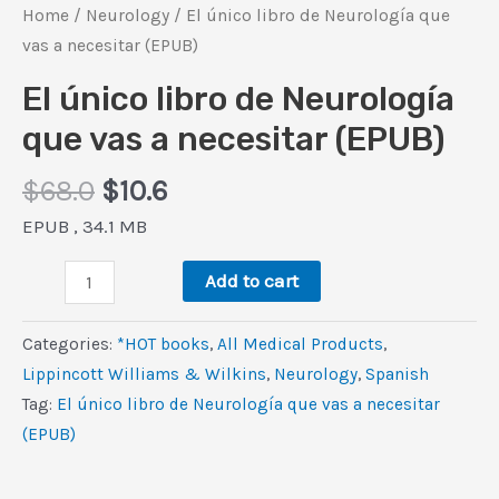
Home
/
Neurology
/ El único libro de Neurología que
vas a necesitar (EPUB)
El único libro de Neurología
que vas a necesitar (EPUB)
Original
Current
$
68.0
$
10.6
price
price
EPUB , 34.1 MB
was:
is:
El
$68.0.
$10.6.
Add to cart
único
libro
Categories:
*HOT books
,
All Medical Products
,
de
Lippincott Williams & Wilkins
,
Neurology
,
Spanish
Neurología
Tag:
El único libro de Neurología que vas a necesitar
que
(EPUB)
vas
a