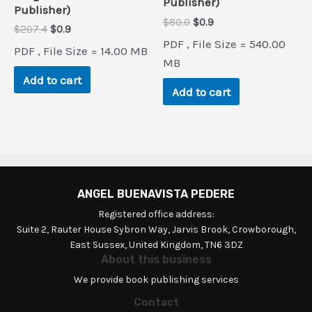
Publisher)
Publisher)
Original
Current
$
80.0
$
0.9
Original
Current
$
207.4
$
0.9
price
price
price
price
PDF , File Size = 540.00
was:
is:
PDF , File Size = 14.00 MB
was:
is:
$80.0.
$0.9.
MB
$207.4.
$0.9.
Add to cart
Add to cart
ANGEL BUENAVISTA PEDERE
Registered office address:
Suite 2, Rauter House Sybron Way, Jarvis Brook, Crowborough,
East Sussex, United Kingdom, TN6 3DZ
About this business
We provide book publishing services
Contact