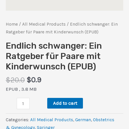
Home
/
All Medical Products
/ Endlich schwanger: Ein
Ratgeber für Paare mit Kinderwunsch (EPUB)
Endlich schwanger: Ein
Ratgeber für Paare mit
Kinderwunsch (EPUB)
Original
Current
$
20.0
$
0.9
price
price
EPUB , 3.8 MB
was:
is:
Endlich
$20.0.
$0.9.
Add to cart
schwanger:
Ein
Categories:
All Medical Products
,
German
,
Obstetrics
Ratgeber
& Gynecology
,
Springer