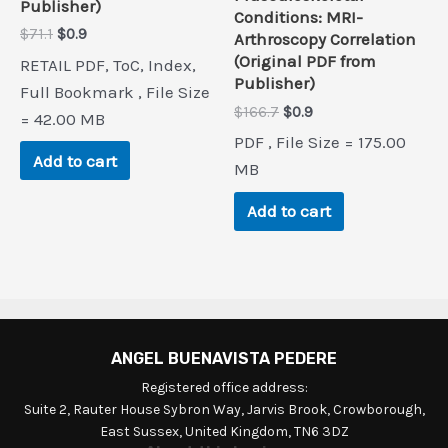
Publisher)
Conditions: MRI-
Original
Current
$
71.1
$
0.9
Arthroscopy Correlation
price
price
(Original PDF from
RETAIL PDF, ToC, Index,
was:
is:
Publisher)
$71.1.
$0.9.
Full Bookmark , File Size
Original
Current
$
166.7
$
0.9
= 42.00 MB
price
price
PDF , File Size = 175.00
was:
is:
Add to cart
$166.7.
$0.9.
MB
Add to cart
ANGEL BUENAVISTA PEDERE
Registered office address:
Suite 2, Rauter House Sybron Way, Jarvis Brook, Crowborough,
East Sussex, United Kingdom, TN6 3DZ