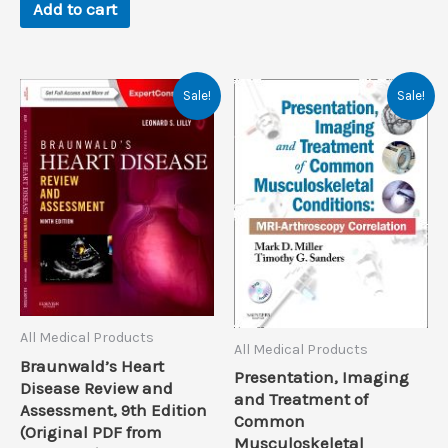
Add to cart
Sale!
Sale!
All Medical Products
All Medical Products
Braunwald’s Heart
Presentation, Imaging
Disease Review and
and Treatment of
Assessment, 9th Edition
Common
(Original PDF from
Musculoskeletal