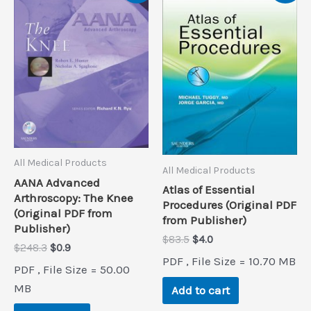
All Medical Products
All Medical Products
AANA Advanced
Atlas of Essential
Arthroscopy: The Knee
Procedures (Original PDF
(Original PDF from
from Publisher)
Publisher)
Original
Current
$
83.5
$
4.0
Original
Current
$
248.3
$
0.9
price
price
PDF , File Size = 10.70 MB
price
price
was:
is:
PDF , File Size = 50.00
was:
is:
$83.5.
$4.0.
$248.3.
$0.9.
MB
Add to cart