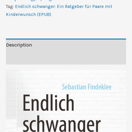
für
Tag:
Endlich schwanger: Ein Ratgeber für Paare mit
Paare
Kinderwunsch (EPUB)
mit
Kinderwunsch
(EPUB)
quantity
Description
Reviews (0)