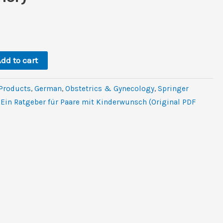
rent
e
.
dd to cart
 Products
,
German
,
Obstetrics & Gynecology
,
Springer
 Ein Ratgeber für Paare mit Kinderwunsch (Original PDF