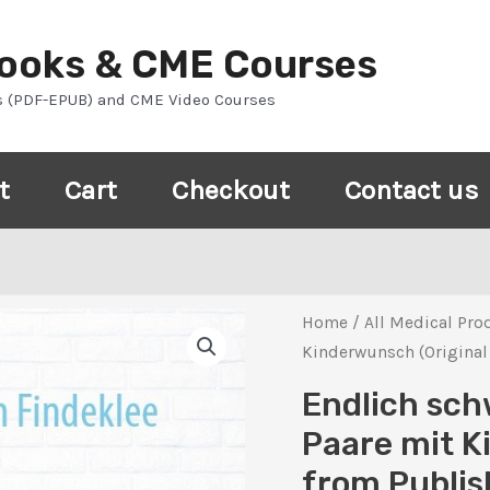
Books & CME Courses
s (PDF-EPUB) and CME Video Courses
t
Cart
Checkout
Contact us
Home
/
All Medical Pro
Kinderwunsch (Original
Endlich sch
Paare mit K
from Publis