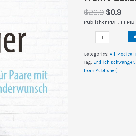
Original
Cur
$
20.0
$
0.9
price
pric
Publisher PDF , 1.1 MB
was:
is:
Endlich
$20.0.
$0.9
A
schwanger:
Ein
Categories:
All Medical
Ratgeber
Tag:
Endlich schwanger:
für
from Publisher)
Paare
mit
Kinderwunsch
(Original
PDF
from
Publisher)
quantity