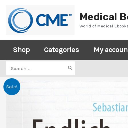
Skip
to
Medical 
content
World of Medical Ebook
Shop
Categories
My accoun
Search
for:
Sale!