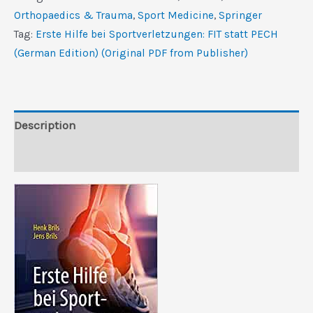
Sportverletzungen:
Orthopaedics & Trauma
,
Sport Medicine
,
Springer
FIT
Tag:
Erste Hilfe bei Sportverletzungen: FIT statt PECH
statt
(German Edition) (Original PDF from Publisher)
PECH
(German
Edition)
(Original
Description
PDF
Reviews (0)
from
Publisher)
quantity