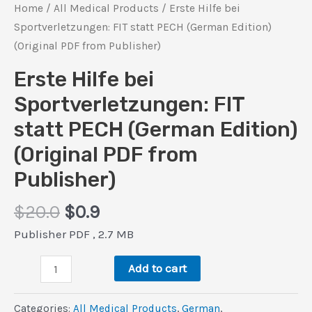
Home
/
All Medical Products
/ Erste Hilfe bei
Sportverletzungen: FIT statt PECH (German Edition)
(Original PDF from Publisher)
Erste Hilfe bei
Sportverletzungen: FIT
statt PECH (German Edition)
(Original PDF from
Publisher)
Original
Current
$
20.0
$
0.9
price
price
Publisher PDF , 2.7 MB
was:
is:
Erste
$20.0.
$0.9.
Add to cart
Hilfe
bei
Categories:
All Medical Products
,
German
,