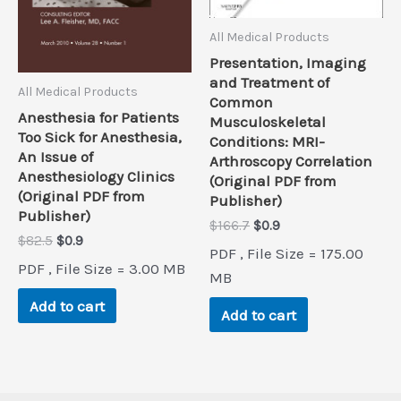
All Medical Products
Presentation, Imaging
and Treatment of
All Medical Products
Common
Anesthesia for Patients
Musculoskeletal
Too Sick for Anesthesia,
Conditions: MRI-
An Issue of
Arthroscopy Correlation
Anesthesiology Clinics
(Original PDF from
(Original PDF from
Publisher)
Publisher)
Original
Current
$
166.7
$
0.9
Original
Current
$
82.5
$
0.9
price
price
PDF , File Size = 175.00
price
price
was:
is:
PDF , File Size = 3.00 MB
was:
is:
$166.7.
$0.9.
MB
$82.5.
$0.9.
Add to cart
Add to cart