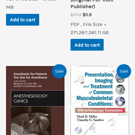
was:
is:
Publisher)
$208.7.
$0.9.
MB
Original
Current
$
71.3
$
0.9
Add to cart
price
price
PDF , File Size =
was:
is:
$71.3.
$0.9.
271,267,361.11 GB
Add to cart
Sale!
Sale!