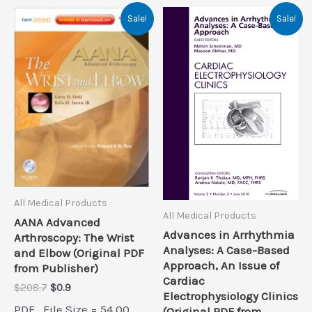
Sale!
Sale!
All Medical Products
All Medical Products
AANA Advanced
Advances in Arrhythmia
Arthroscopy: The Wrist
Analyses: A Case-Based
and Elbow (Original PDF
Approach, An Issue of
from Publisher)
Cardiac
Original
Current
$
208.7
$
0.9
Electrophysiology Clinics
price
price
PDF , File Size = 54.00
(Original PDF from